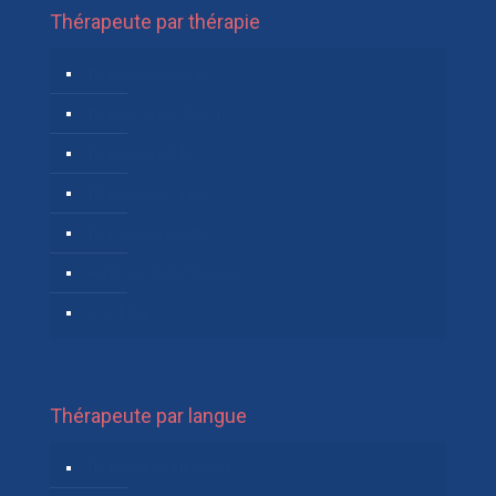
Thérapeute par thérapie
Thérapie de l’enfant
Thérapie d’adolescent
Thérapie d’adulte
Thérapie de couple
Thérapie de famille
Hypnose, hypnothérapie
Coaching
Thérapeute par langue
Thérapeutes Allemand