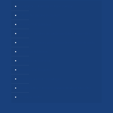
Logidesk – Agenda en ligne partagé
OfficePlus Business Centers
Réseau TOC Belgique
VitaPsy – Centres de santé mentale et mieux-être
Privium – Services pour les professionnels de santé
Hypnose Addiction
Troubles du Sommeil
Réseau TCC Belgique
Cabinets à louer / à partager
Centre Tulipe – Espace paramédicale et bien-être.
Thérapie TDAH