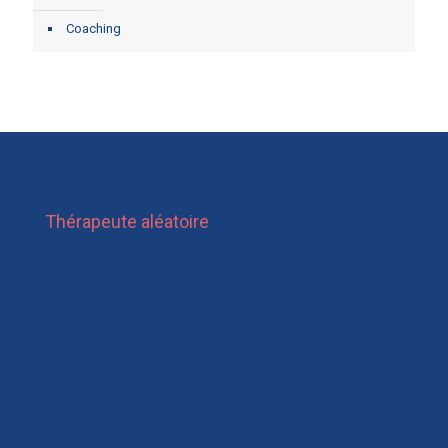
Coaching
Thérapeute aléatoire
Thérapeute – Hypnothérapeute à Villers-la-Ville | Kei-Ling
Kwong
Coach à Rixensart | Gerald Rorive
Coach – Hypnologue à Waterloo | Sibylle Malphettes
Thérapeute – Coach à Rixensart | Cathy Deharynck
Coach à Chaumont-Gistoux | Patricia N’Kita
Psychothérapeute et Gestalt-thérapeute à Rixensart | Marietta
Aslakhanova