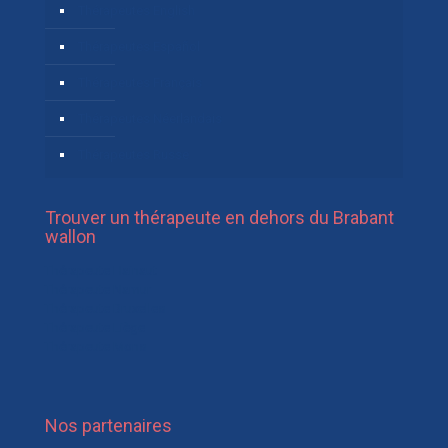
Thérapeutes English
Thérapeutes Español
Thérapeutes Français
Thérapeutes Néerlandais
Thérapeutes Russe
Trouver un thérapeute en dehors du Brabant
wallon
Thérapeute Hainaut
Thérapeute Namur
Thérapeute Bruxelles
Thérapeute Liège
Thérapeute Mons
Nos partenaires