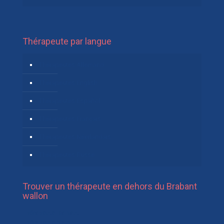
Thérapeute par langue
Thérapeutes Allemand
Thérapeutes English
Thérapeutes Español
Thérapeutes Français
Thérapeutes Néerlandais
Thérapeutes Russe
Trouver un thérapeute en dehors du Brabant
wallon
Thérapeute Hainaut
Thérapeute Namur