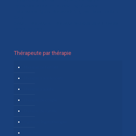
Hypnologue à Court-Saint-Etienne | Julien Mathieu
Hypnothérapeute à Orp-le-Grand | Ingrid Jaworski
Thérapeute et Hypnothérapeute à Ottignies | Benedicte Saint-
Guillain
Gestalt-Thérapeute et Thérapeute Psychocorporel à Rixensart |
Samira Bouzrara
Thérapeute par thérapie
Thérapie de l’enfant
Thérapie d’adolescent
Thérapie d’adulte
Thérapie de couple
Thérapie de famille
Hypnose, hypnothérapie
Coaching