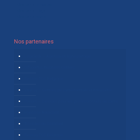
Thérapeute Bruxelles
Thérapeute Liège
Thérapeute Mons
Nos partenaires
Logidesk – Agenda en ligne partagé
OfficePlus Business Centers
Réseau TOC Belgique
VitaPsy – Centres de santé mentale et mieux-être
Privium – Services pour les professionnels de santé
Hypnose Addiction
Troubles du Sommeil
Réseau TCC Belgique