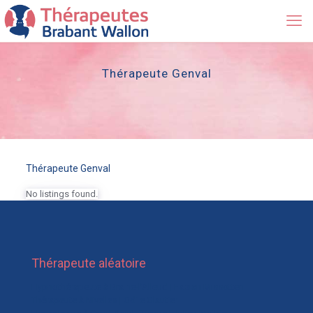
Thérapeute Genval
Thérapeute Genval
No listings found.
Thérapeute aléatoire
Hypnothérapeute à Braine-l’Alleud | Fabian Missotten
Thérapeute à Nivelles | Odile Glautier