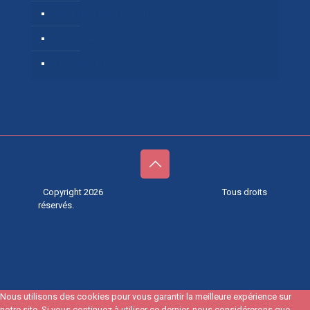
Cabinets à louer / à partager
Centre Tulipe – Espace paramédicale et bien-être.
Thérapie TDAH
Copyright 2026
Thérapeutes Brabant Wallon.
Tous droits
réservés.
Privium – Des services qui soutiennent vos soins.
Pour psychologues, psychotherapeutes et hypnotherapeutes.
RGPD - Politique de Protection de la Vie Privée
Nous utilisons des cookies pour vous garantir la meilleure expérience sur
notre site. Si vous continuez à utiliser ce dernier, nous considérerons que