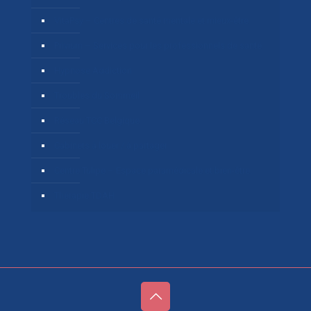
VitaPsy – Centres de santé mentale et mieux-être
Privium – Services pour les professionnels de santé
Hypnose Addiction
Troubles du Sommeil
Réseau TCC Belgique
Cabinets à louer / à partager
Centre Tulipe – Espace paramédicale et bien-être.
Thérapie TDAH