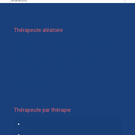
Waterloo
Thérapeute aléatoire
Praticienne en Analyse Transactionnelle en Sophrologie et en
Gestion de conflit à Rixensart – Genappe | Sara Dekeyser
Psychothérapeute à Braine-l’Alleud | Anne Laurent
Thérapeute – Coach à Rixensart | Cathy Deharynck
Coach et Praticien PNL à Nivelles | Miguel Perona Ricarte
Gestalt-Thérapeute et Thérapeute Psychocorporel à Rixensart |
Samira Bouzrara
Psychothérapeute, Coach et Hypnothérapeute à Villers-la-Ville
| Philippe Bétourné
Thérapeute par thérapie
Thérapie de l’enfant
Thérapie d’adolescent