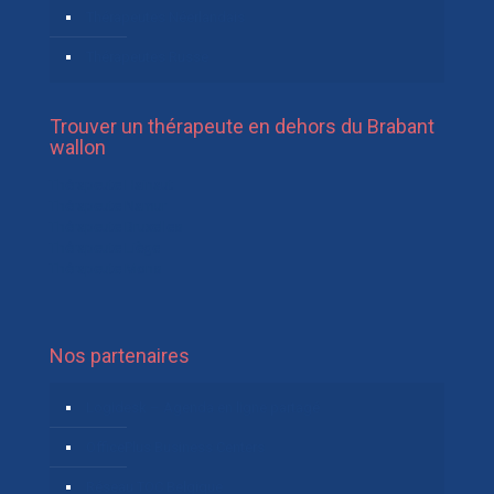
Thérapeutes Néerlandais
Thérapeutes Russe
Trouver un thérapeute en dehors du Brabant
wallon
Thérapeute Hainaut
Thérapeute Namur
Thérapeute Bruxelles
Thérapeute Liège
Thérapeute Mons
Nos partenaires
Logidesk – Agenda en ligne partagé
OfficePlus Business Centers
Réseau TOC Belgique