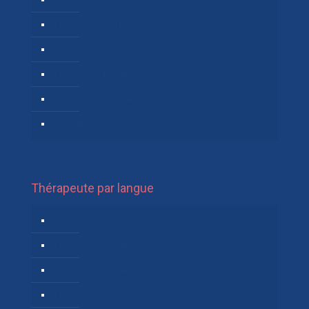
Thérapie d’adulte
Thérapie de couple
Thérapie de famille
Hypnose, hypnothérapie
Coaching
Thérapeute par langue
Thérapeutes Allemand
Thérapeutes English
Thérapeutes Español
Thérapeutes Français