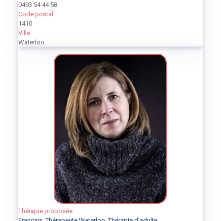
0493 54 44 58
Code postal
1410
Ville
Waterloo
Thérapie proposée
Français
,
Thérapeute Waterloo
,
Thérapie d’adulte