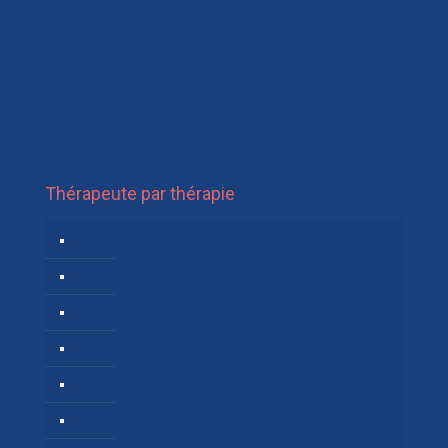
Thérapeute – Hypnothérapeute – Massothérapeute –
Praticien PNL – Psychopraticien – Sophrologue à Villers-la-
Ville | Christian Petit
Thérapeute à Waterloo | Muriel Godaert
Coach et Praticien PNL à Nivelles | Miguel Perona Ricarte
Psychothérapeute et Thérapeute conjugale et familiale à
Nivelles | Bitega Consolata
Thérapeute par thérapie
Thérapie de l’enfant
Thérapie d’adolescent
Thérapie d’adulte
Thérapie de couple
Thérapie de famille
Hypnose, hypnothérapie