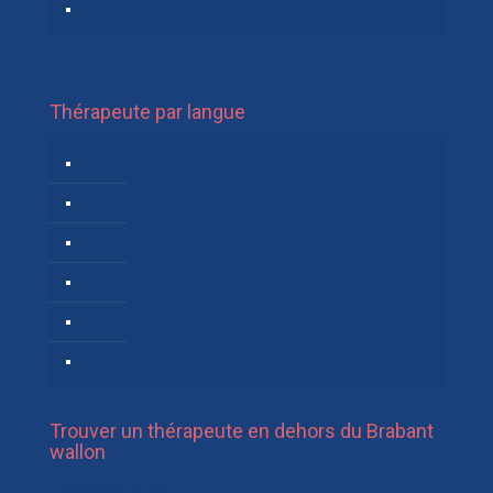
Coaching
Thérapeute par langue
Thérapeutes Allemand
Thérapeutes English
Thérapeutes Español
Thérapeutes Français
Thérapeutes Néerlandais
Thérapeutes Russe
Trouver un thérapeute en dehors du Brabant
wallon
Thérapeute Hainaut