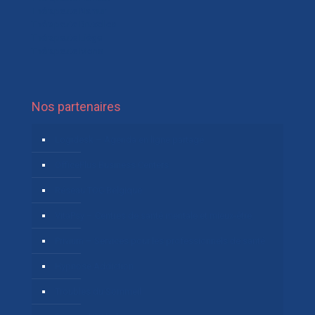
Thérapeute Namur
Thérapeute Bruxelles
Thérapeute Liège
Thérapeute Mons
Nos partenaires
Logidesk – Agenda en ligne partagé
OfficePlus Business Centers
Réseau TOC Belgique
VitaPsy – Centres de santé mentale et mieux-être
Privium – Services pour les professionnels de santé
Hypnose Addiction
Troubles du Sommeil