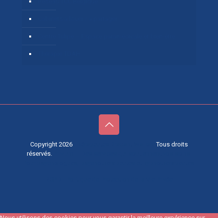
Réseau TCC Belgique
Cabinets à louer / à partager
Centre Tulipe – Espace paramédicale et bien-être.
Thérapie TDAH
Copyright 2026
Thérapeutes Brabant Wallon.
Tous droits
réservés.
Privium – Des services qui soutiennent vos soins.
Pour psychologues, psychotherapeutes et hypnotherapeutes.
RGPD - Politique de Protection de la Vie Privée
Nous utilisons des cookies pour vous garantir la meilleure expérience sur