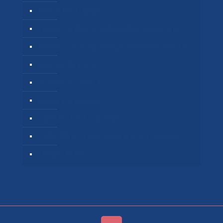
Réseau TOC Belgique
VitaPsy – Centres de santé mentale et mieux-être
Privium – Services pour les professionnels de santé
Hypnose Addiction
Troubles du Sommeil
Réseau TCC Belgique
Cabinets à louer / à partager
Centre Tulipe – Espace paramédicale et bien-être.
Thérapie TDAH