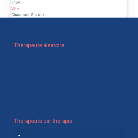
1325
Ville
Chaumont-Gistoux
Thérapeute aléatoire
Thérapeute à Braine-le-Château | Sylvie Daenen
Psychothérapeute à Beauvechain – Wavre | Genevieve Potier
Coach à Rixensart | Gerald Rorive
Coach à Ittre – Anne Gahide
Coach – Hypnologue à Waterloo | Sibylle Malphettes
Psychothérapeute – Coach – Hypnologue – Thérapeute –
Hypnothérapeute – Conseiller – Psychopraticienne à Braine-
L’Alleud | Muriel Van Hauwaert
Thérapeute par thérapie
Thérapie de l’enfant