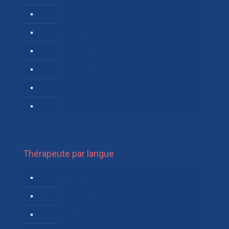
Thérapie d’adolescent
Thérapie d’adulte
Thérapie de couple
Thérapie de famille
Hypnose, hypnothérapie
Coaching
Thérapeute par langue
Thérapeutes Allemand
Thérapeutes English
Thérapeutes Español