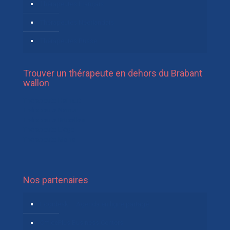
Thérapeutes Français
Thérapeutes Néerlandais
Thérapeutes Russe
Trouver un thérapeute en dehors du Brabant
wallon
Thérapeute Hainaut
Thérapeute Namur
Thérapeute Bruxelles
Thérapeute Liège
Thérapeute Mons
Nos partenaires
Logidesk – Agenda en ligne partagé
OfficePlus Business Centers