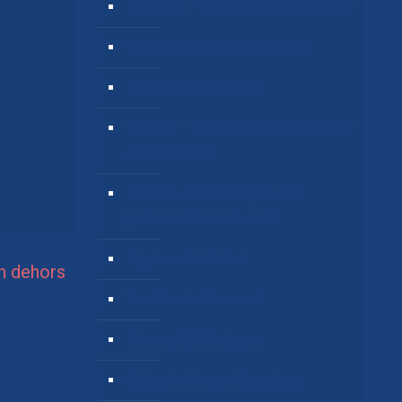
Logidesk – Agenda en ligne partagé
OfficePlus Business Centers
Réseau TOC Belgique
VitaPsy – Centres de santé mentale
et mieux-être
Privium – Services pour les
professionnels de santé
Hypnose Addiction
n dehors
Troubles du Sommeil
Réseau TCC Belgique
Cabinets à louer / à partager