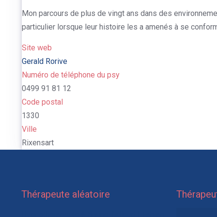
Mon parcours de plus de vingt ans dans des environnement
particulier lorsque leur histoire les a amenés à se conform
Site web
Gerald Rorive
Numéro de téléphone du psy
0499 91 81 12
Code postal
1330
Ville
Rixensart
Thérapeute aléatoire
Thérapeut
Hypnothérapeute à Braine-l’Alleud | Fabian