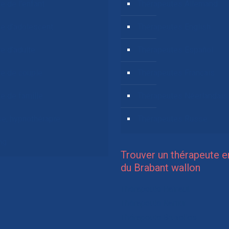
e de l’enfant
Thérapeutes Allemand
ie d’adolescent
Thérapeutes English
e d’adulte
Thérapeutes Español
ie de couple
Thérapeutes Français
e de famille
Thérapeutes Néerlandais
e, hypnothérapie
Thérapeutes Russe
ng
Trouver un thérapeute e
du Brabant wallon
Thérapeute Hainaut
Thérapeute Namur
Thérapeute Bruxelles