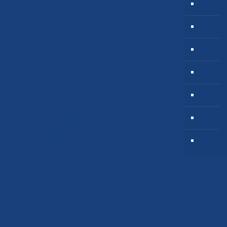
Thérapi
Missotten
Thérapeute – Hypnothérapeute à Villers-
Thérap
la-Ville | Kei-Ling Kwong
Thérapi
Psychothérapeute – Hypnothérapeute –
Sexologue à Louvain-la-Neuve | Evelyne
Thérap
Dehenin
Thérapi
Psychothérapeute à Braine-l’Alleud |
Florence Watteyne
Hypnos
Hypnothérapeute et Psychopraticienne à
Braine-l’Alleud | Marie-Alice Gohy
Coachi
Gestalt-Thérapeute et Thérapeute
Psychocorporel à Rixensart | Samira
Bouzrara