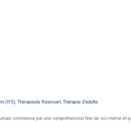
em (IFS)
,
Thérapeute Rixensart
,
Thérapie d’adulte
main commence par une compréhension fine de soi-même et par l