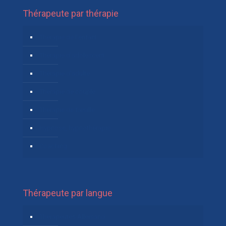
Thérapeute par thérapie
Thérapie de l’enfant
Thérapie d’adolescent
Thérapie d’adulte
Thérapie de couple
Thérapie de famille
Hypnose, hypnothérapie
Coaching
Thérapeute par langue
Thérapeutes Allemand