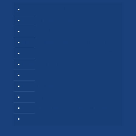
Logidesk – Agenda en ligne partagé
OfficePlus Business Centers
Réseau TOC Belgique
VitaPsy – Centres de santé mentale et mieux-être
Privium – Services pour les professionnels de santé
Hypnose Addiction
Troubles du Sommeil
Réseau TCC Belgique
Cabinets à louer / à partager
Centre Tulipe – Espace paramédicale et bien-être.
Thérapie TDAH