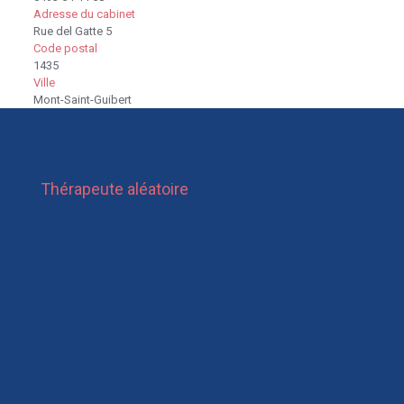
Adresse du cabinet
Rue del Gatte 5
Code postal
1435
Ville
Mont-Saint-Guibert
Thérapeute aléatoire
Thérapeute à Braine-le-Château | Sylvie Daenen
Hypnothérapeute à Braine-l’Alleud | Fabian Missotten
Thérapeute – Hypnothérapeute à Villers-la-Ville | Kei-Ling
Kwong
Thérapeute à Mont-Saint-Guibert – Rixensart | Nathalie Van
Raemdonck
Thérapeute à Wavre | France Malchair
Thérapeute – Hypnothérapeute – Nutritionniste –
Nutrithérapeute à Ottignies-Louvain-la-Neuve | Patricia Buchlin