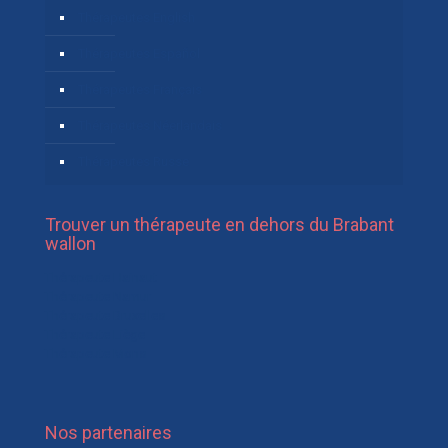
Thérapeutes English
Thérapeutes Español
Thérapeutes Français
Thérapeutes Néerlandais
Thérapeutes Russe
Trouver un thérapeute en dehors du Brabant
wallon
Thérapeute Hainaut
Thérapeute Namur
Thérapeute Bruxelles
Thérapeute Liège
Thérapeute Mons
Nos partenaires