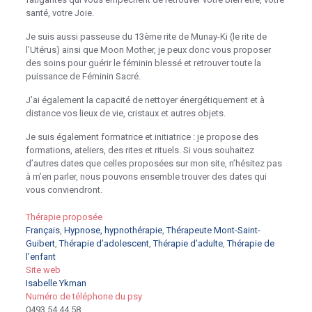
santé, votre Joie.
Je suis aussi passeuse du 13ème rite de Munay-Ki (le rite de
l’Utérus) ainsi que Moon Mother, je peux donc vous proposer
des soins pour guérir le féminin blessé et retrouver toute la
puissance de Féminin Sacré.
J’ai également la capacité de nettoyer énergétiquement et à
distance vos lieux de vie, cristaux et autres objets.
Je suis également formatrice et initiatrice : je propose des
formations, ateliers, des rites et rituels. Si vous souhaitez
d’autres dates que celles proposées sur mon site, n’hésitez pas
à m’en parler, nous pouvons ensemble trouver des dates qui
vous conviendront.
Thérapie proposée
Français
,
Hypnose, hypnothérapie
,
Thérapeute Mont-Saint-
Guibert
,
Thérapie d’adolescent
,
Thérapie d’adulte
,
Thérapie de
l’enfant
Site web
Isabelle Ykman
Numéro de téléphone du psy
0493 54 44 58